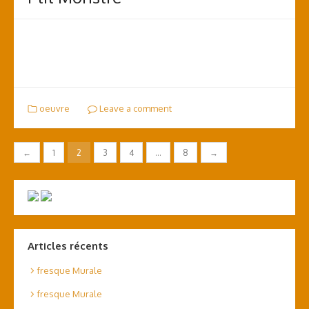
oeuvre
Leave a comment
←
1
2
3
4
…
8
→
Navigation
des
articles
Articles récents
fresque Murale
fresque Murale