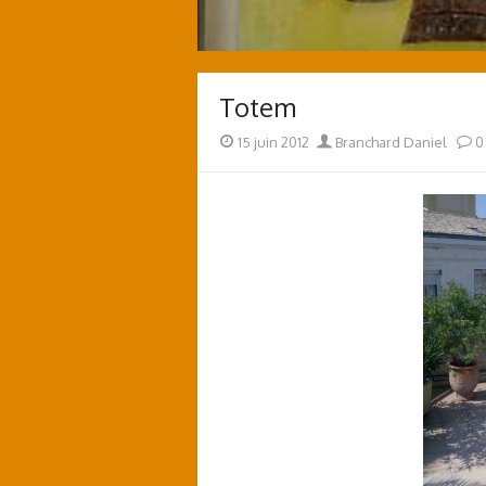
Totem
Posted
Author
15 juin 2012
Branchard Daniel
0
on