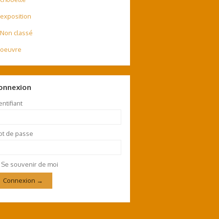
exposition
Non classé
oeuvre
onnexion
entifiant
t de passe
Se souvenir de moi