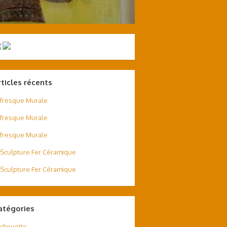
rticles récents
fresque Murale
fresque Murale
fresque Murale
Sculpture Fer Céramique
Sculpture Fer Céramique
atégories
chouette