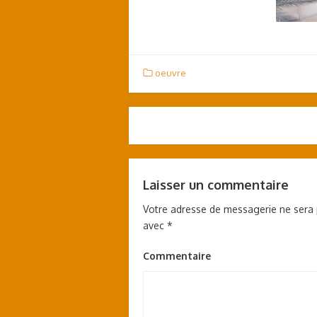
oeuvre
Navigation
de
l’article
Laisser un commentaire
Votre adresse de messagerie ne sera 
avec
*
Commentaire