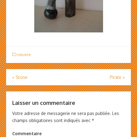
oeuvre
«
Stone
Pirate
»
Navigation
de
l’article
Laisser un commentaire
Votre adresse de messagerie ne sera pas publiée.
Les
champs obligatoires sont indiqués avec
*
Commentaire