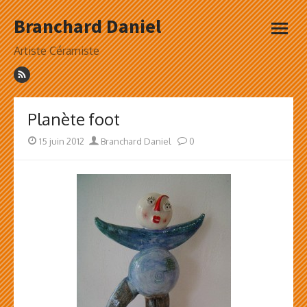
Skip
Branchard Daniel
to
open
content
menu
Artiste Céramiste
Planète foot
Posted
Author
15 juin 2012
Branchard Daniel
0
on