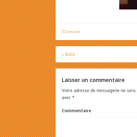
oeuvre
«
Belle
Navigation
de
l’article
Laisser un commentaire
Votre adresse de messagerie ne sera 
avec
*
Commentaire