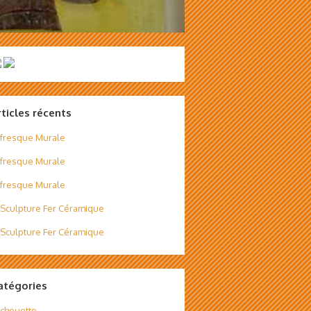
rticles récents
fresque Murale
fresque Murale
fresque Murale
Sculpture Fer Céramique
Sculpture Fer Céramique
atégories
chouette