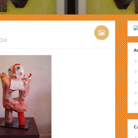
0
A
C