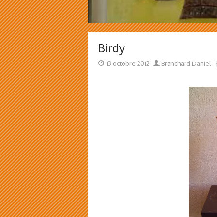
Birdy
Posted
Author
13 octobre 2012
Branchard Daniel
on