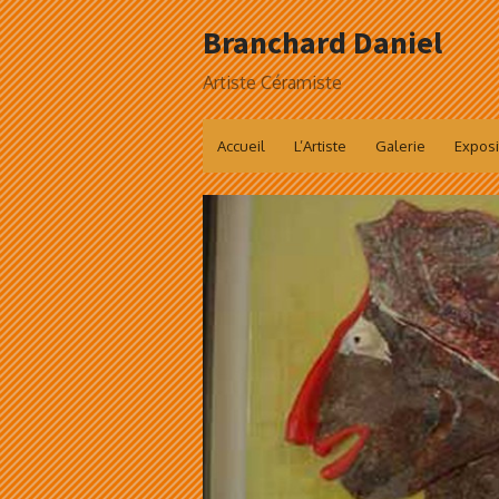
Skip
Branchard Daniel
to
content
Artiste Céramiste
Accueil
L’Artiste
Galerie
Exposi