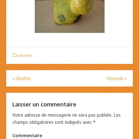
oeuvre
«
Girafon
Hourrah
»
Navigation
de
l’article
Laisser un commentaire
Votre adresse de messagerie ne sera pas publiée.
Les
champs obligatoires sont indiqués avec
*
Commentaire