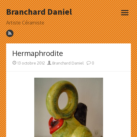
Skip
Branchard Daniel
to
open
content
menu
Artiste Céramiste
Hermaphrodite
Posted
Author
13 octobre 2012
Branchard Daniel
0
on