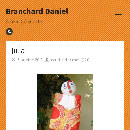
Skip
Branchard Daniel
to
open
content
menu
Artiste Céramiste
Julia
Posted
Author
13 octobre 2012
Branchard Daniel
0
on