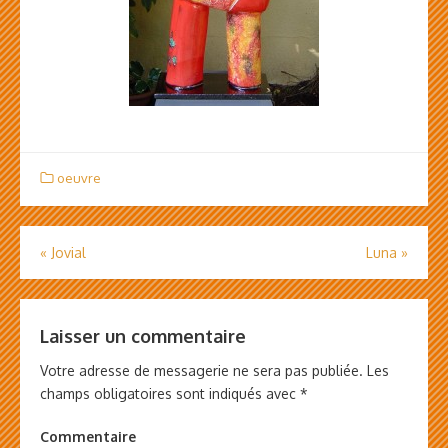
oeuvre
«
Jovial
Luna
»
Navigation
de
l’article
Laisser un commentaire
Votre adresse de messagerie ne sera pas publiée.
Les
champs obligatoires sont indiqués avec
*
Commentaire